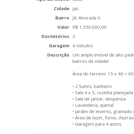
Cidade
Jaú
Bairro
Jd. Alvorada II
Valor
R$ 1.350.000,00
Dormitórios
2
Garagem
4 Veículos
Descrição
Um amplo imóvel de alto pa
bairros da cidade!
Área do terreno: 15 x 40 = 6
• 2 Suítes, banheiro
• Sala 4 x 5, cozinha planejada
• Sala de jantar, despensa
• Lavanderia, quintal
• Jardim de inverno, gramado
• Área de lazer, forno, churra
• Garagem para 4 autos