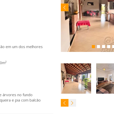
drão em um dos melhores
00m²
 e árvores no fundo
squeira e pia com balcão